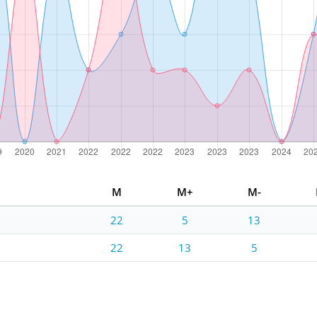
M
M+
M-
22
5
13
22
13
5