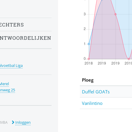
ECHTERS
ANTWOORDELIJKEN
alvoetbal Liga
Ploeg
Merel
enweg 25
Duffel GOATs
Vanlintino
Inloggen
BVBA