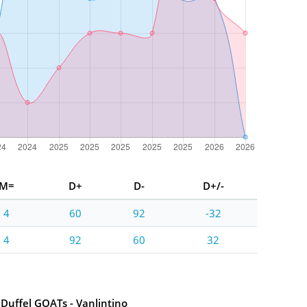
M=
D+
D-
D+/-
4
60
92
-32
4
92
60
32
Duffel GOATs - Vanlintino