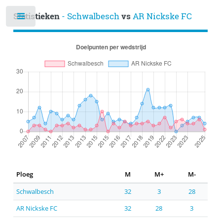
Statistieken
- Schwalbesch
vs
AR Nickske FC
Ploeg
M
M+
M-
Schwalbesch
32
3
28
AR Nickske FC
32
28
3